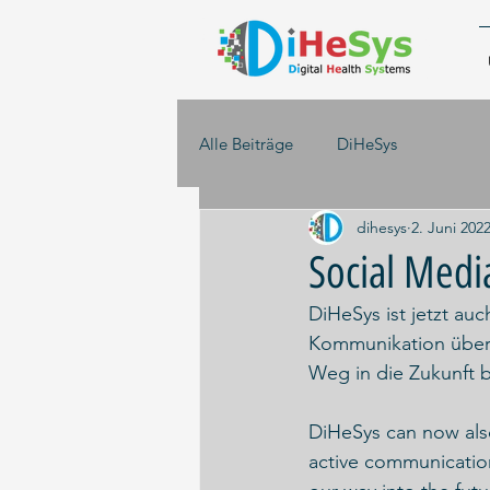
Alle Beiträge
DiHeSys
dihesys
2. Juni 202
Social Media
DiHeSys ist jetzt au
Kommunikation über d
Weg in die Zukunft b
DiHeSys can now als
active communicatio