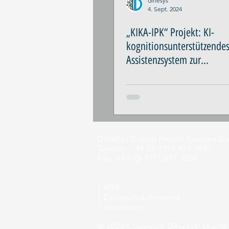
dihesys
4. Sept. 2024
„KIKA-IPK“ Projekt: KI-
kognitionsunterstützende
Assistenzsystem zur
Inprozesskontrolle in der 
DiHeSys Digital Health Systems 
Telefon +49 (0) 7171 871 3087
Fax +49 (0) 7171 871 3088
/ AGB
/
Datenschutzhinweise
/
Impressum
© 2025 Copyright DiHeSys Digita