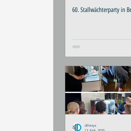
60. Stallwächterparty in B
dihesys
13. Feb. 2025