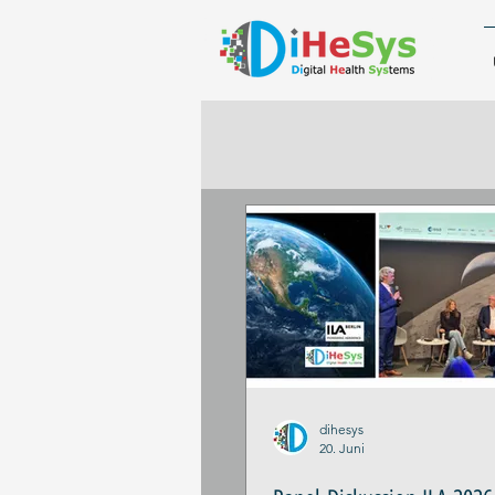
dihesys
20. Juni