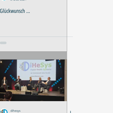
Glückwunsch ...
dihesys