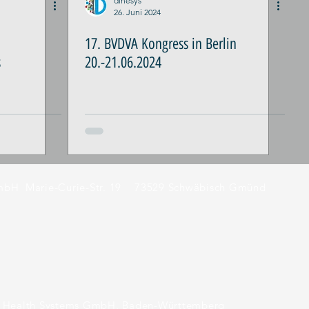
dihesys
26. Juni 2024
17. BVDVA Kongress in Berlin
s
20.-21.06.2024
Fertigung
GmbH
Marie-Curie-Str. 19
73529 Schwäbisch Gmünd
l Health Systems GmbH, Baden-Württemberg