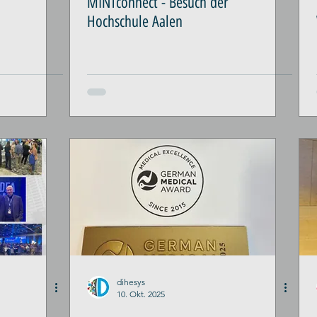
MINTconnect - Besuch der
Hochschule Aalen
dihesys
10. Okt. 2025