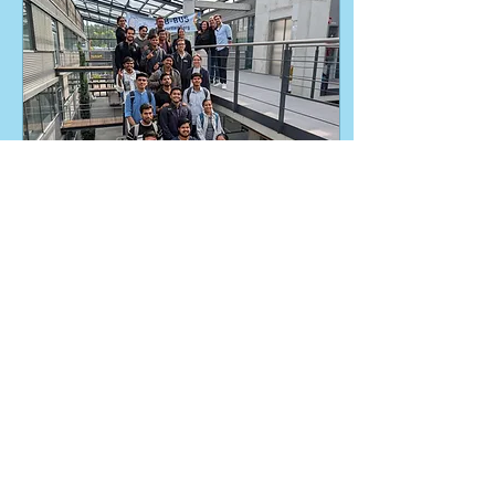
einfaches, aber kraftvolles
Gedankenexperiment: Ein
Raumschiff im Deep Space
ist ein vollständig isoliertes
System. Medizinische
Versorgung muss dort
autark, effizient und...
15. Mai 2026
∙
1
Min.
MINTconnect - Besuch der
Hochschule Aalen
Wir hatten die Freude,
Studierende der
Hochschule Aalen im
Rahmen des Programms
MINTconnect International
bei der DiHeSys begrüßen
zu dürfen. Der Besuch bot