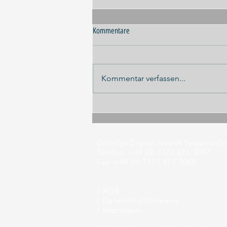
Kommentare
Kommentar verfassen...
Panel-Diskussion ILA 2026
DiHeSys Digital Health Systems 
Telefon +49 (0) 7171 871 3087
Fax +49 (0) 7171 871 3088
/ AGB
/
Datenschutzhinweise
/
Impressum