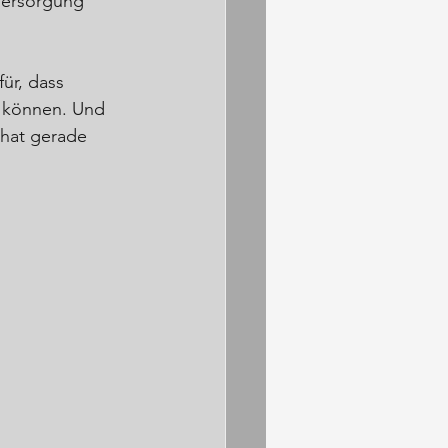
Versorgung 
ür, dass 
 können. Und 
 hat gerade 