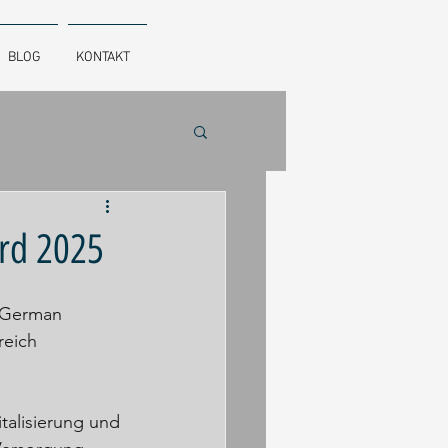
BLOG
KONTAKT
rd 2025
 German 
reich 
talisierung und 