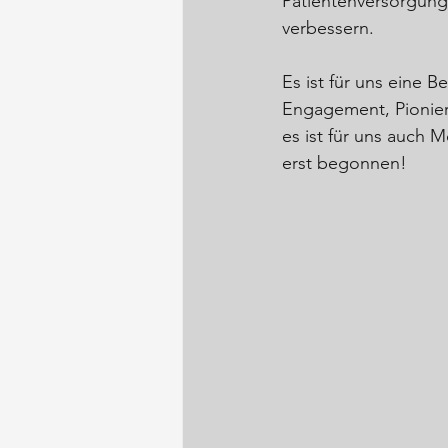
Patientenversorgung
verbessern.
Es ist für uns eine B
Engagement, Pionier
es ist für uns auch 
erst begonnen!