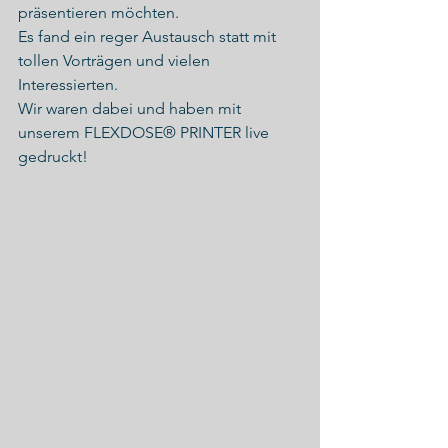
präsentieren möchten.
Es fand ein reger Austausch statt mit 
tollen Vorträgen und vielen 
Interessierten. 
Wir waren dabei und haben mit 
unserem FLEXDOSE
®
 PRINTER live 
gedruckt!