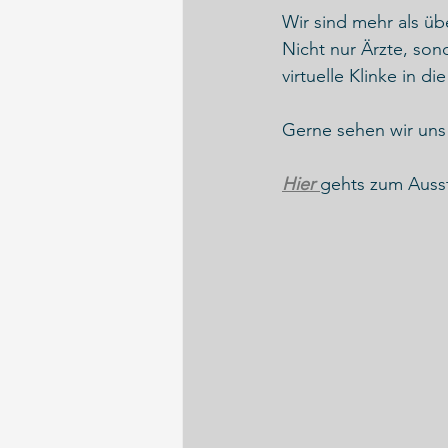
Wir sind mehr als üb
Nicht nur Ärzte, son
virtuelle Klinke in di
Gerne sehen wir uns
Hier 
gehts zum Ausste