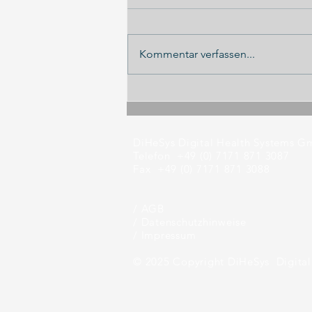
Kommentar verfassen...
Panel-Diskussion ILA 2026
DiHeSys Digital Health Systems 
Telefon +49 (0) 7171 871 3087
Fax +49 (0) 7171 871 3088
/ AGB
/
Datenschutzhinweise
/
Impressum
© 2025 Copyright DiHeSys Digita