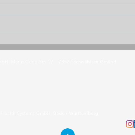
MINTconnect - Besuch der Hochschule
Wir wü
Aalen
Weihn
Jahr!
GmbH
Marie-Curie-Str. 19
73529 Schwäbisch Gmünd
l Health Systems GmbH, Baden-Württemberg