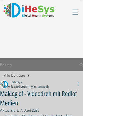
Beitrag
Alle Beiträge
dihesys
Alle Beiträge
6. Juni 2023
1 Min. Lesezeit
Making of - Videodreh mit Redlof
DiHeSys
Medien
Aktualisiert:
7. Juni 2023