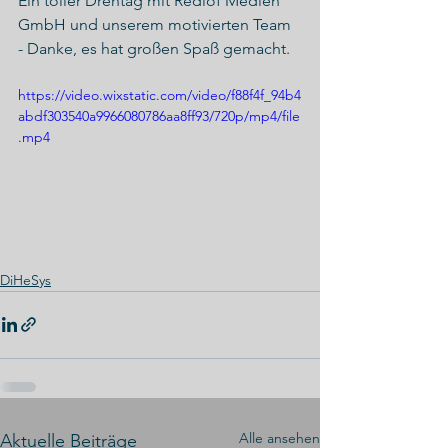
Ein toller Drehtag mit Redlof Medien 
GmbH und unserem motivierten Team 
- Danke, es hat großen Spaß gemacht.
https://video.wixstatic.com/video/f88f4f_94b4
abdf303540a9966080786aa8ff93/720p/mp4/file
.mp4
DiHeSys
Alle ansehen
Aktuelle Beiträge