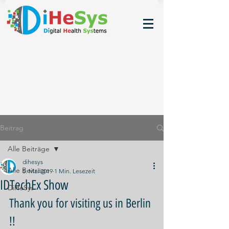
Beitrag
Alle Beiträge
dihesys
Alle Beiträge
5. Mai 2019
1 Min. Lesezeit
IDTechEx Show
DiHeSys
Thank you for visiting us in Berlin 
!!