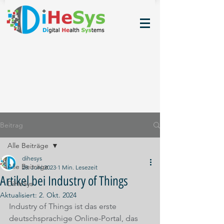
Beitrag
Alle Beiträge
dihesys
Alle Beiträge
28. Juni 2023
1 Min. Lesezeit
Artikel bei Industry of Things
DiHeSys
Aktualisiert:
2. Okt. 2024
Industry of Things ist das erste 
deutschsprachige Online-Portal, das 