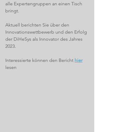
alle Expertengruppen an einen Tisch 
bringt. 
Aktuell berichten Sie über den 
Innovationswettbewerb und den Erfolg 
der DiHeSys als Innovator des Jahres 
2023.
Interessierte können den Bericht 
hier
lesen