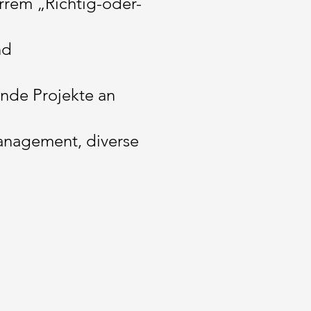
rrem „Richtig-oder-
nd
nde Projekte an
anagement, diverse