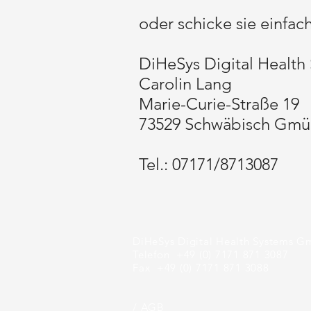
oder schicke sie einfach
DiHeSys Digital Healt
Carolin Lang
Marie-Curie-Straße 19
73529 Schwäbisch Gm
Tel.: 07171/8713087
DiHeSys Digital Health Systems 
Telefon +49 (0) 7171 871 3087
Fax +49 (0) 7171 871 3088
/ AGB