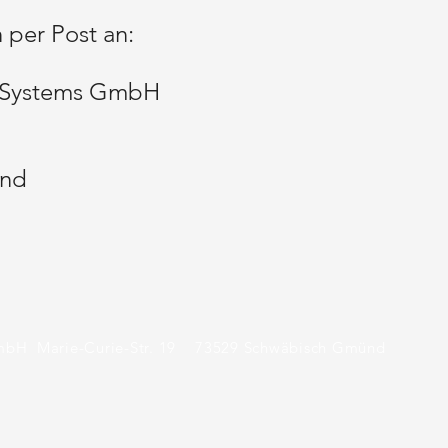
 per Post an:
h Systems GmbH
ünd
GmbH
Marie-Curie-Str. 19
73529 Schwäbisch Gmünd