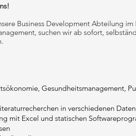
s!​
unsere Business Development Abteilung im
nagement, suchen wir ab sofort, selbstän
n.
itsökonomie, Gesundheitsmanagement, Pub
Literaturrecherchen in verschiedenen Date
ng mit Excel und statischen Softwareprog
ysen