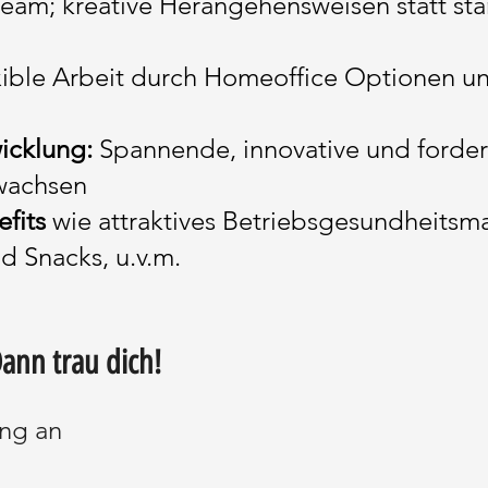
Team; kreative Herangehensweisen statt sta
xible Arbeit durch Homeoffice Optionen u
wicklung:
Spannende, innovative und forder
wachsen
fits
wie attraktives Betriebsgesundheitsm
d Snacks, u.v.m.
Dann trau dich!
ng an