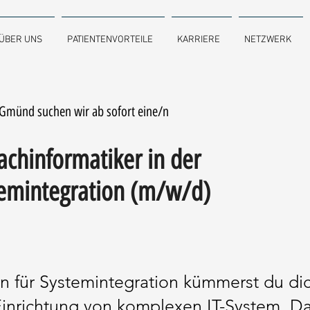
ÜBER UNS
PATIENTENVORTEILE
KARRIERE
NETZWERK
 Gmünd suchen wir ab sofort eine/n
chinformatiker in der
temintegration (m/w/d)
in für Systemintegration kümmerst du di
inrichtung von komplexen IT-System. Dab