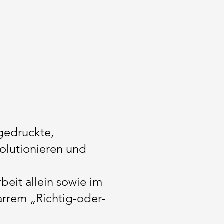
 gedruckte,
volutionieren und
eit allein sowie im
arrem „Richtig-oder-