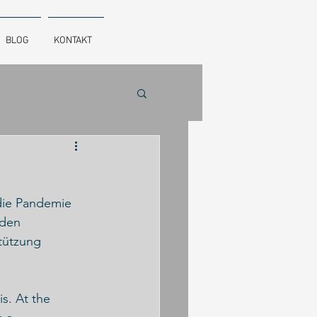
BLOG
KONTAKT
die Pandemie 
den  
tützung 
s. At the 