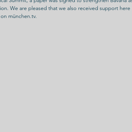
cal Summit, a paper was signed to strengthen Bavaria as
ion. We are pleased that we also received support here
 on münchen.tv. 