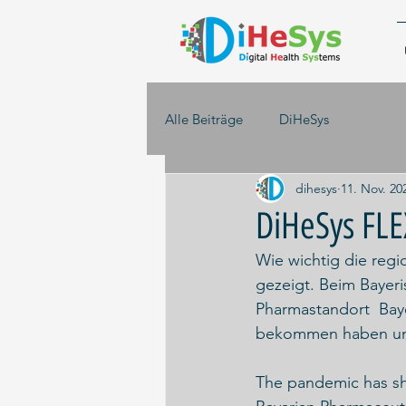
Alle Beiträge
DiHeSys
dihesys
11. Nov. 20
DiHeSys FLE
Wie wichtig die regi
gezeigt. Beim Bayeri
Pharmastandort  Baye
bekommen haben un
The pandemic has sho