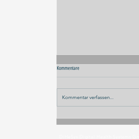
Kommentare
Kommentar verfassen...
Panel-Diskussion ILA 2026
DiHeSys Digital Health Systems 