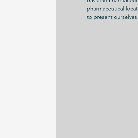
Bavarian Pharmaceuti
pharmaceutical locat
to present ourselves