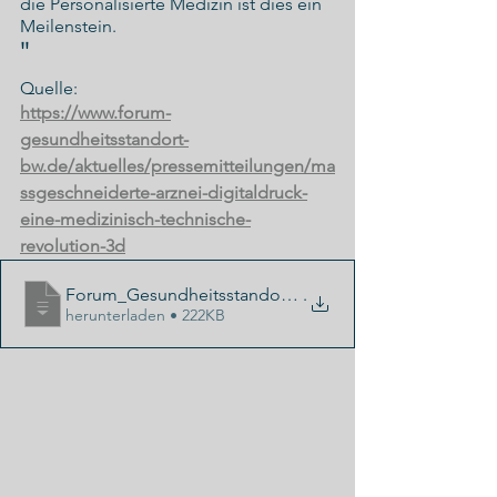
die Personalisierte Medizin ist dies ein 
Meilenstein.
"
Quelle:
https://www.forum-
gesundheitsstandort-
bw.de/aktuelles/pressemitteilungen/ma
ssgeschneiderte-arznei-digitaldruck-
eine-medizinisch-technische-
revolution-3d
Forum_Gesundheitsstandort_BW_Massgeschneiderte_A
.
herunterladen • 222KB