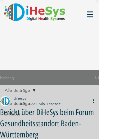
Beitrag
Alle Beiträge
dihesys
Alle Beiträge
16. Juni 2022
1 Min. Lesezeit
Bericht über DiHeSys beim Forum
DiHeSys
Gesundheitsstandort Baden-
Württemberg