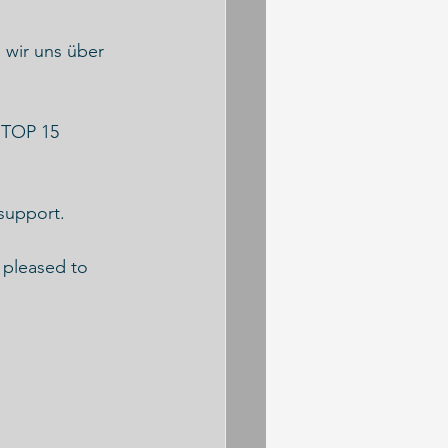
 wir uns über 
 TOP 15 
support.
 pleased to 