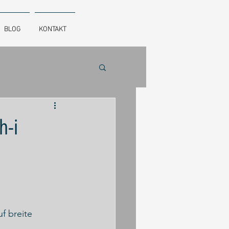
BLOG
KONTAKT
h-i
f breite 