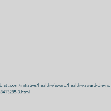
latt.com/initiative/health-i/award/health-i-award-die-no
28413288-3.html