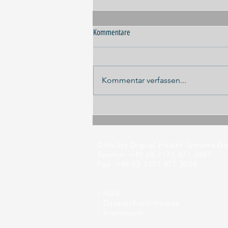
Kommentare
Kommentar verfassen...
Panel-Diskussion ILA 2026
DiHeSys Digital Health Systems 
Telefon +49 (0) 7171 871 3087
Fax +49 (0) 7171 871 3088
/ AGB
/
Datenschutzhinweise
/
Impressum