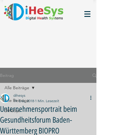
Beitrag
Alle Beiträge
dihesys
Alle Beiträge
19. Dez. 2018
1 Min. Lesezeit
Unternehmensportrait beim
DiHeSys
Gesundheitsforum Baden-
Württemberg BIOPRO