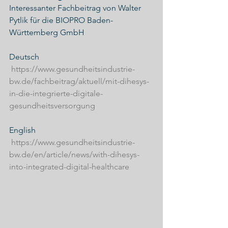
Interessanter Fachbeitrag von Walter 
Pytlik für die BIOPRO Baden-
Württemberg GmbH
Deutsch
https://www.gesundheitsindustrie-
bw.de/fachbeitrag/aktuell/mit-dihesys-
in-die-integrierte-digitale-
gesundheitsversorgung
English
https://www.gesundheitsindustrie-
bw.de/en/article/news/with-dihesys-
into-integrated-digital-healthcare